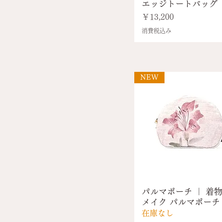
エッジトートバッグ
価格
￥13,200
消費税込み
NEW
パルマポーチ ｜ 着
メイク パルマポーチ
在庫なし