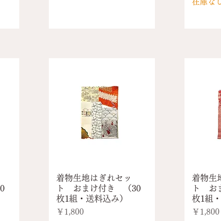
在庫な
着物生地はぎれセッ
着物生
0
ト おまけ付き （30
ト お
枚1組・送料込み）
枚1組
価格
価格
￥1,800
￥1,800