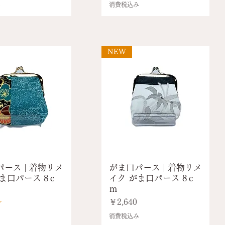
み
消費税込み
NEW
ース | 着物リメ
がま口パース | 着物リメ
ま口パース 8ｃ
イク がま口パース 8ｃ
ｍ
し
価格
￥2,640
消費税込み