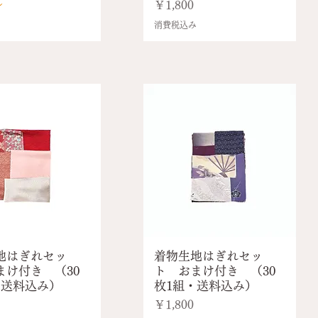
し
価格
￥1,800
消費税込み
地はぎれセッ
着物生地はぎれセッ
まけ付き （30
ト おまけ付き （30
・送料込み）
枚1組・送料込み）
価格
￥1,800