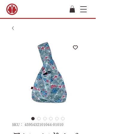
SKU： 4595432101044-01010