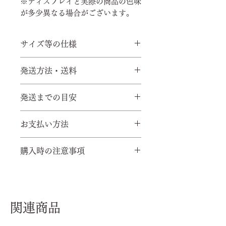
※ディスプレイと実際の商品の色味
が多少異なる場合がございます。
サイズ等の仕様
縦約４６ｃｍ（長い方）×横約２
発送方法・送料
８ｃｍ
素材・・絹・他
ゆうパック 800円（日本国内一
発送までの目安
裏地・・絹・他
律）
マチ・・約７ｃｍ
※発送方法を変更する場合は、別
5営業日以内に発送
持ち手・・約２０ｃｍ（長い方）
お支払い方法
料金になります。
※お届け日の指定はできません。
※海外発送の場合は上記料金は適
※諸事情により発送が上記日程よ
クレジット決済（ｓｑｕａｒ
用されません。
購入時の注意事項
り遅れる場合もございます。
ｅ）、代引き（海外を除く）
※配送中のトラブルは、当店では
※代引きの場合は、別途代引き手
～購入前に必ずお読みください～
責任を負いかねますので、予めご
数料が330円かかります。
気になることがございました
了承ください。
ら、お気軽に、購入前に必ず
関連商品
お問い合わせください。お問
い合わせは
LINE
にて。