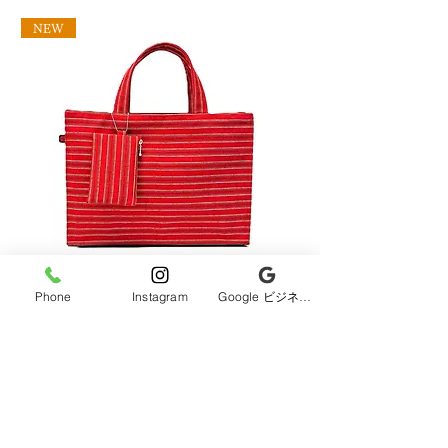
ディスプレイと実際の商品の
NEW
色味が多少異なる場合がござ
います。
SDGsの観点（１２：つくる責
任、つかう責任）から着物生
地を丁寧に洗って使用してお
ります。
古布を使っておりますので、
新品とは違う味わいのある布
地となっておりますので、新
品を求めている方のご購入は
トラブル防止のため、注文を
Phone
Instagram
Google ビジネスプロフィール
お控えください。
一点一点手作りのため、歪
エッジトートバッグ（アクセサリーポーチ付き）｜
着物生地はぎれセット おま
着物リメイク エッジトートバッグ
送料込み）
み、ズレ、しわ、折り目など
価格
価格
￥13,200
￥1,800
ある場合がございます。ま
消費税込み
消費税込み
た、染ムラ、しみなどある場
合がございます。
お客様都合によるキャンセ