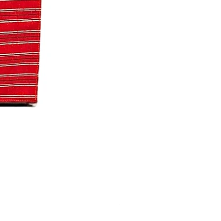
着物生地はぎれセット おま
価格
￥1,800