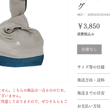
グ
SKU： 4595432101044
価
￥3,850
格
消費税込み
在庫なし
サイズ等の仕様
縦約４６ｃｍ（長
発送方法・送料
素材・・絹・他
裏地・・絹・他
ゆうパック 800
ざいません。こちらの商品は一点もののため、
発送までの目安
マチ・・約７ｃｍ
※発送方法を変更
ございません。
持ち手・・約２０
す。
ご用意しておりますので、ぜひそちらもご
5営業日以内に発
お支払い方法
※海外発送の場合
※お届け日の指定