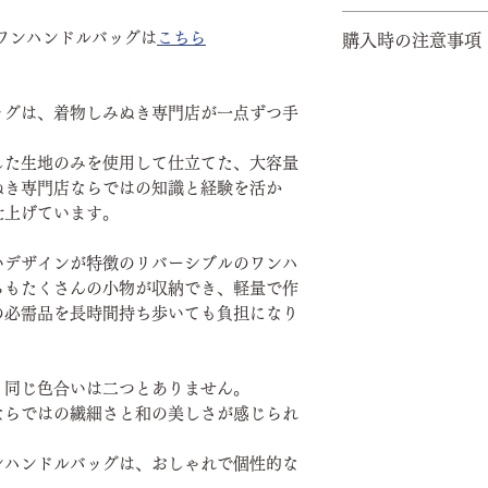
※諸事情により発
クレジット決済（
ワンハンドルバッグは
こちら
購入時の注意事項
ございます。
を除く）
※配送中のトラブ
※代引きの場合は
～購入前に必ずお
ますので、予めご
かります。
気になることが
ッグは、着物しみぬき専門店が一点ずつ手
購入前に必ずお
合わせは
LINE
した生地のみを使用して仕立てた、大容量
ディスプレイと
ぬき専門店ならではの知識と経験を活か
る場合がござい
仕上げています。
SDGsの観点
いデザインが特徴のリバーシブルのワンハ
任）から着物生
らもたくさんの小物が収納でき、軽量で作
ります。
の必需品を長時間持ち歩いても負担になり
古布を使ってお
わいのある布地
を求めている方
・同じ色合いは二つとありません。
め、注文をお控
ならではの繊細さと和の美しさが感じられ
一点一点手作り
折り目などある
ンハンドルバッグは、おしゃれで個性的な
ムラ、しみなど