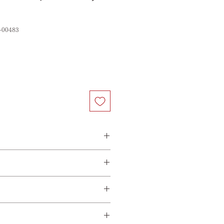
-00483
い方）×横約２８ｃｍ
円（日本国内一律）
する場合は、別料金になりま
ｃｍ（長い方）
送
は上記料金は適用されません。
はできません。