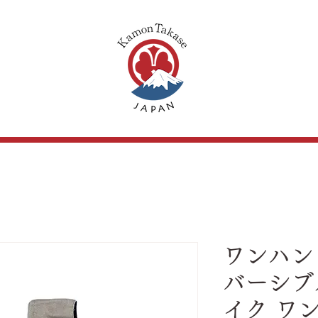
ワンハン
バーシブ
イク ワ