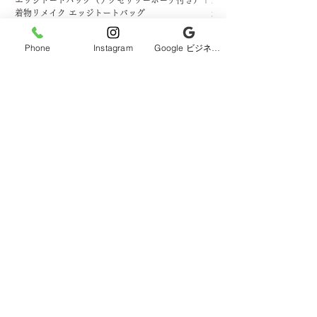
着物リメイク エッジトートバッグ
送料込み）
み、ズレ、しわ、折り目など
価格
価格
￥13,200
￥1,800
ある場合がございます。ま
消費税込み
消費税込み
Phone
Instagram
Google ビジネスプロフィール
た、染ムラ、しみなどある場
合がございます。
お客様都合によるキャンセ
ル・返品は受け付けておりま
せん。
到着した商品に、何かござい
【本社】
〒811-1361
ましたら、到着後７日以内に
福岡県福岡市南区西長住2丁目26番
お問い合わせください。
28号
TEL:092-512-1405
【南福岡工房】
〒812-0876
福岡県福岡市博多区昭南町1丁目1番
11-1号
TEL:
092-980-1916