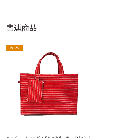
をご覧ください。。
責任を負いかねますので、予めご
※代引きの場合は、別途代引き手
～購入前に必ずお読みください～
了承ください。
数料が330円かかります。
気になることがございました
ら、お気軽に、ご購入前に必
関連商品
ずお問い合わせください。お
問い合わせは
LINE
にて。
ディスプレイと実際の商品の
NEW
色味が多少異なる場合がござ
います。
SDGsの観点（12：つくる責
任、つかう責任）から、着物
生地を丁寧に洗って使用して
おります。
古布を使っておりますので、
新品とは違う味わいのある布
地となっております。新品を
求めている方のご購入はトラ
ブル防止のため、注文をお控
えください。
一点一点手作りのため、歪
エッジトートバッグ（アクセサリーポーチ付き）｜
着物生地はぎれセット おま