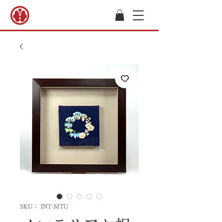
SKU： INT-MTU