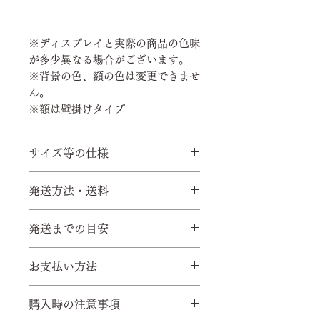
※ディスプレイと実際の商品の色味
が多少異なる場合がございます。
※背景の色、額の色は変更できませ
ん。
※額は壁掛けタイプ
サイズ等の仕様
縦約 34.9cm×横 34.9cm（額
発送方法・送料
の外寸）
縦約 28.3cm×横 28.3cm（額
ゆうパック 800円（日本国内一
発送までの目安
の内寸）
律）
縦約 14.8cm×横 14.8cm（商
※発送方法を変更する場合は、別
5営業日以内
品自体の大きさ）
お支払い方法
料金になります。
※諸事情により、発送が上記日程
額の奥行 5ｃｍ
※海外発送の場合は上記料金は適
より遅れる場合もございます。
クレジット決済（ｓｑｕａｒ
※黒地に生成の背景、額がダーク
用されません発送・返品について
購入時の注意事項
※配送中のトラブルは、当店では
ｅ）、代引き（海外を除く）
ブラウン