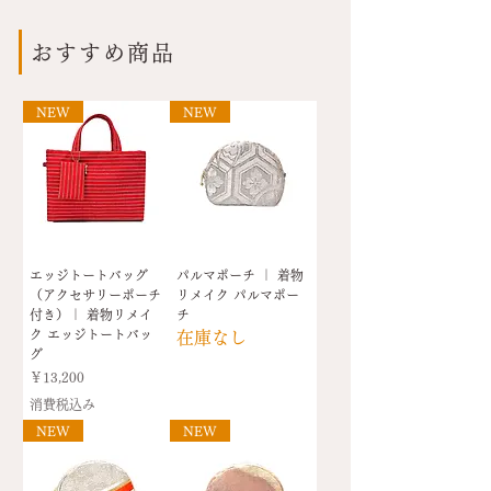
おすすめ商品
NEW
NEW
エッジトートバッグ
パルマポーチ ｜ 着物
（アクセサリーポーチ
リメイク パルマポー
付き）｜ 着物リメイ
チ
ク エッジトートバッ
在庫なし
グ
価格
￥13,200
消費税込み
NEW
NEW